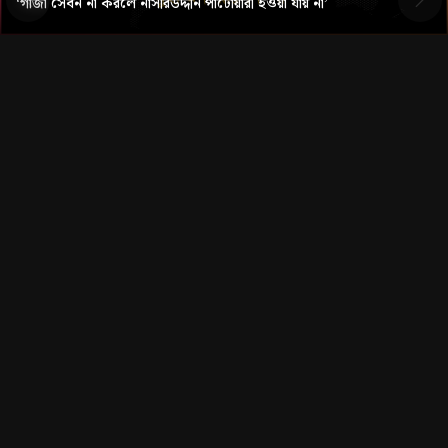
‘গাঁজা সেবন না করলে নাসীরউদ্দীন পাটোয়ারী হওয়া যায় না’