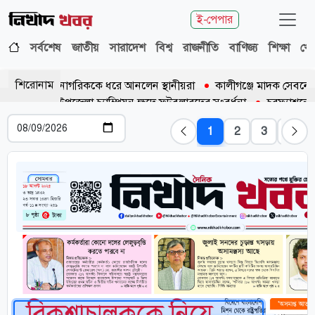
ই-পেপার
সর্বশেষ
জাতীয়
সারাদেশ
বিশ্ব
রাজনীতি
বাণিজ্য
শিক্ষা
খেল
শিরোনাম
নায় ভারতীয় নাগরিককে ধরে আনলেন স্থানীয়রা
কালীগঞ্জে মাদক সেবনের দ
ফকিরহাট উপজেলা চ্যাম্পিয়ন ক্ষুদে ফুটবলারদের সংবর্ধনা
চরফ্যাশনে মা
1
2
3
4