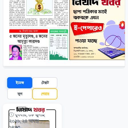
ইমেজ
টেক্সট
ফুল
শেয়ার
বুধবার, ০৮ জুলাই
২০২৬, ২৪ আষাঢ়
১৪৩৩