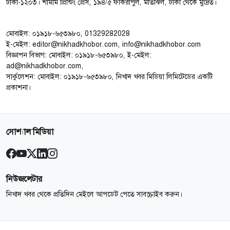
ঢাকা-১২০৩। শামীম প্রিন্টিং প্রেস, ১৯৪/৫ ফকিরাপুল, মতিঝিল, ঢাকা থেকে মুদ্রিত।
মোবাইল: ০১৯১৮-৬৫৩৯৮০, 01329282028
ই-মেইল: editor@nikhadkhobor.com, info@nikhadkhobor.com
বিজ্ঞাপন বিভাগ: মোবাইল: ০১৯১৮-৬৫৩৯৮০, ই-মেইল:
ad@nikhadkhobor.com,
সার্কুলেশন: মোবাইল: ০১৯১৮-৬৫৩৯৮০, নিখাদ খবর মিডিয়া লিমিটেডের একটি
প্রকাশনা।
সোশ্যাল মিডিয়া
নিউজলেটার
নিখাদ খবর থেকে প্রতিদিন মেইলে আপডেট পেতে সাবস্ক্রাইব করুন।