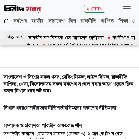
ই-পেপার
সর্বশেষ
জাতীয়
সারাদেশ
বিশ্ব
রাজনীতি
বাণিজ্য
শিক্ষা
খেল
শিরোনাম
 যাওয়ার ঘটনায় ভারতীয় নাগরিককে ধরে আনলেন স্থানীয়রা
কালীগঞ্জে মাদ
ের ওপর হামলা, আটক ১
সৈয়দপুরেই তৈরি হচ্ছে রেলওয়ের বিভিন্ন সরঞ্জাম
বাংলাদেশ ও বিশ্বের সকল খবর, ব্রেকিং নিউজ, লাইভ নিউজ, রাজনীতি,
বাণিজ্য, খেলা, বিনোদনসহ সকল সর্বশেষ সংবাদ সবার আগে পড়তে ক্লিক
করুন নিখাদ খবর ডট কম।
নিখাদ খবর
গোপনীয়তার নীতি
শর্তাবলি
মন্তব্য প্রকাশের নীতিমালা
সম্পাদক ও প্রকাশক: পারভীন আফরোজ খান
সম্পাদকীয় কার্যালয়: মোতালেব ম্যানসন (লেভেল-৬), ২-আর কে মিশন রোড,